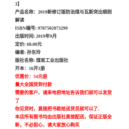
3】
产品名称：2019新修订版防治煤与瓦斯突出细则
解读
ISBN编号: 9787502073299
出版时间: 2019年9月
定价: 68.00元
编者: 孙东玲
版社名称: 煤炭工业出版社
开本：16开1册
优惠价：54元册
量大全国货到付款
需要的客户、请来电把地址告诉我们就可以发货
了
你见货时，直接把书款给送货员就可以了.
本店所有图书均由出版社直接配送，保证正版全
新，不必担心，请大家放心购买