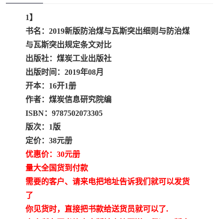
疏浚工程预算定额
吉林建筑工程预算定额
1】
吉林建设工程计价定额
辽宁省建筑工程预算定额
书名：2019新版防治煤与瓦斯突出细则与防治煤
与瓦斯突出规定条文对比
福建建设工程预算定额
贵州省工程预算定额
出版社：煤炭工业出版社
出版时间：2019年08月
辽宁省工程计价定额
上海建设预算工程定额
开本：16开1册
作者：煤炭信息研究院编
江西省建筑工程预算定额
安徽省建设工程预算定额
ISBN：9787502073305
锅炉及压力容器规范国际
广东省建设工程预算定额
版次：1版
定价：38元册
性规范ASME
湖北省建设工程预算定额
年考军校教材资料
优惠价：30元册
量大全国货到付款
甘肃省建设工程预算定额
山西省建设工程预算定额
需要的客户、请来电把地址告诉我们就可以发货
了
内蒙古建设工程预算定额
公路工程预算定额
你见货时，直接把书款给送货员就可以了.