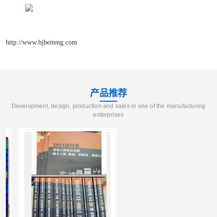
http://www.bjbeiteng.com
产品推荐
Development, design, production and sales in one of the manufacturing
enterprises