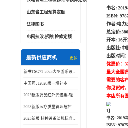
书名: 2
山东省工程预算定额
ISBN: 978
作者:电力
法律图书
总定价:38
电网技改,拆除,检修定额
开本: 16开
出版社:中
出版时间：2
最新供应商机
更多
优惠价：3
新书TSG71-2023大型游乐设施安全技术规程
量大全国
需要的客
中国药典2020版一增补本
你见货时
2023新版药品红外光谱集-轻工业出版社
本店所有
2023新版医疗质量管理与控制指标汇编5.0版
1】
书名: 20
2023新版 特种设备法规标准手册 机电类标准客运索道卷
ISBN: 9787