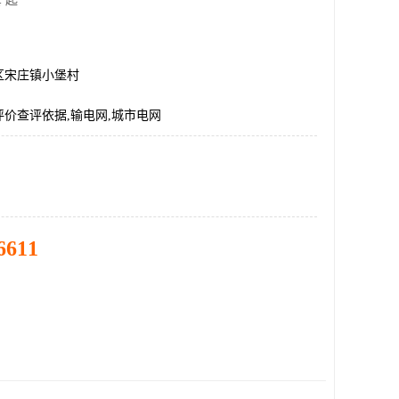
 起
区宋庄镇小堡村
价查评依据,输电网,城市电网
6611