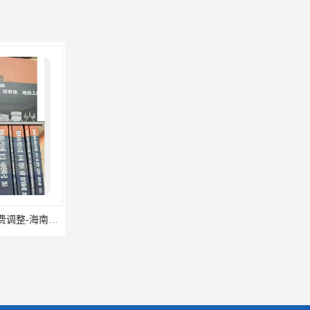
海南2024新定额人工费调整-海南2024版安装定额-海南2024房屋建筑定额-海南定额