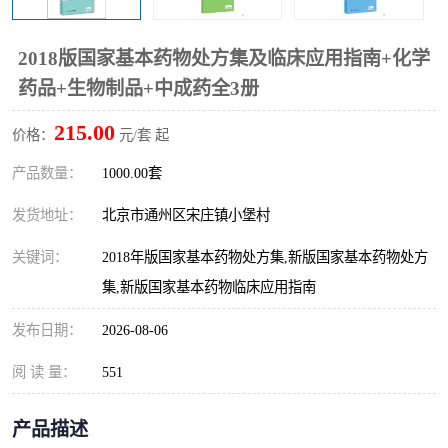
算定额
山东省工程预算定额
法律图书
2018版国家基本药物处方集及临床应用指南+化学
电网技改,拆除,检修定额
炼油化工计价依据定额
药品+生物制品+中成药全3册
信息通信建设工程预算定
火力发电机组检修定额
215.00
价格：
元/套 起
额
湖北建设工程消耗量定额
湖南建设工程预算定额
产品数量：
1000.00套
煤炭建设工程预算定额
钢铁检修工程预算定额
发货地址：
北京市通州区宋庄镇小堡村
关键词：
2018年版国家基本药物处方集,新版国家基本药物处方
黄金矿山工程预算定额
冶金工业矿山建设工程预
集,新版国家基本药物临床应用指南
算定额2
冶金工业建设工程预算定
人防工程预算定额
发布日期：
2026-08-06
额
电子工程概预算定额
有色工程预算定额
阅 读 量：
551
内河航运工程概预算定额
沿海港口工程预算定额
产品描述