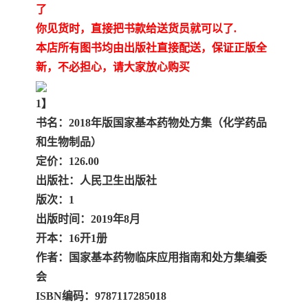
陕西建设工程消耗量定额
新疆建设工程预算定额
了
你见货时，直接把书款给送货员就可以了.
贵州水利水电定额
铁路概预算定额
本店所有图书均由出版社直接配送，保证正版全
新，不必担心，请大家放心购买
青海省建筑工程消耗量定
西藏建筑工程计价定额
额
1】
20kv及以下配电网工程定
地质灾害治理工程质量检
书名：2018年版国家基本药物处方集（化学药品
额
验评定标准
广西建筑安装工程预算定
内河沿海港口疏浚定额
和生物制品）
定价：126.00
额
*考军校教材
黑龙江建设工程计价定额
出版社：人民卫生出版社
版次：1
依据
海南省建设工程预算定额
浙江省建设工程预算定额
出版时间：2019年8月
开本：16开1册
电力工程预算概算定额
重庆市建设工程计价定额
作者：国家基本药物临床应用指南和处方集编委
江苏省建设工程计价定额
深圳市建设工程消耗量定
会
ISBN编码：9787117285018
额
四川省清单定额
河南省建设工程预算定额