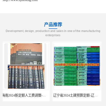
产品推荐
Development, design, production and sales in one of the manufacturing
enterprises
额
辽宁省2024土建预算定额-辽宁安装预算定额-辽宁通风空调安装定额