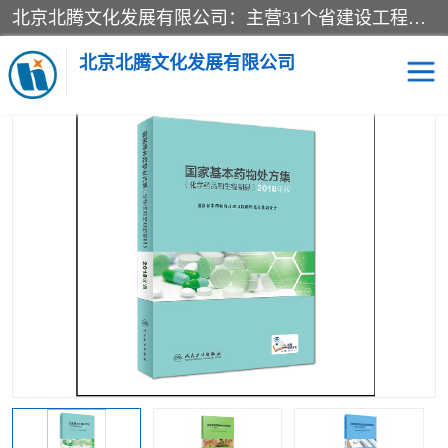
北京北腾文化发展有限公司：主营31个省建设工程预算书,工程预算软件,工程计价依据,工程造价定额,工程量清单计价定额,建设工程量消耗量定额,各行业工程预算定额,铁路定额,电力定额,矿山定额,*,黄金定额,钢铁企业检修定额,中石化安装检修定额,煤矿图书,医院书籍等.诚信的经营，在发展的同时公司不忘不断总结不断优化为客户的服务，和一如既往的热情赢得了新老客户的极高评价及青睐。
当前位置：
首页
>
供应商机
>
医院图书
> 2018版国家基本药物处方
集及临床应用指南+化学药品+生物制品+中成药全3册
北京北腾文化发展有限公司
医院图书
预算定额
电力图书
煤矿图书
标准图书
铁路建设工程预算定额
电力行业工程预算定额
石油化工安装预算定额
新石油化工检修定额
石油化工概算定额数据
石油建设安装工程预算定
长输管道工程检修维修预