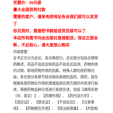
优惠价：88元册
量大全国货到付款
云南省建设工程预算定额
2020民法典
需要的客户、请来电把地址告诉我们就可以发货
了
陕西省水利工程概预算定
宁夏建设工程计价定额
你见货时，直接把书款给送货员就可以了.
额
冶金工业建设工程概算定
河北省建设工程消耗量定
本店所有图书均由出版社直接配送，保证正版全
新，不必担心，请大家放心购买
额
额
天津建设工程预算定额
20kv及以下配电网工程预
内容提要：
全书正文分为总论、各论两部分。总论部分包括合理用
算定额
广东省水利水电概预算定
全国消耗量工程定额
药概述、药品不良反应和药品不良反应监测、药物的体
内过程、影响药物作用的因素、特殊人群的用药等内
额
四川省清单计价定额
北京市建设工程消耗量定
容。各论部分各章节结合相关疾病的选药、用药，首先
根据各类药物在作用机理或临床应用方面的共性进行叙
额
述，再按药物品种分项进行系统论述，包括【通用名称
（中、英文）】、【药理作用】、【药代动力学】、
【适应证】、【禁忌证】、【不良反应】、【注意事
项】、【药物相互作用】、【用法和用量】、【剂型和