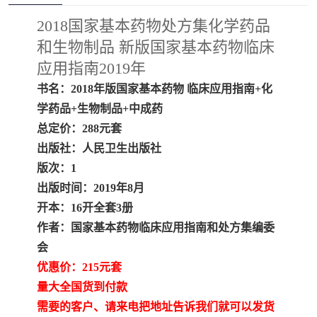
疏浚工程预算定额
吉林建筑工程预算定额
2018国家基本药物处方集化学药品
吉林建设工程计价定额
辽宁省建筑工程预算定额
和生物制品 新版国家基本药物临床
应用指南2019年
福建建设工程预算定额
贵州省工程预算定额
书名：2018年版国家基本药物 临床应用指南+化
学药品+生物制品+中成药
辽宁省工程计价定额
上海建设预算工程定额
总定价：288元套
江西省建筑工程预算定额
安徽省建设工程预算定额
出版社：人民卫生出版社
版次：1
锅炉及压力容器规范国际
广东省建设工程预算定额
出版时间：2019年8月
开本：16开全套3册
性规范ASME
湖北省建设工程预算定额
年考军校教材资料
作者：国家基本药物临床应用指南和处方集编委
会
甘肃省建设工程预算定额
山西省建设工程预算定额
优惠价：215元套
内蒙古建设工程预算定额
公路工程预算定额
量大全国货到付款
需要的客户、请来电把地址告诉我们就可以发货