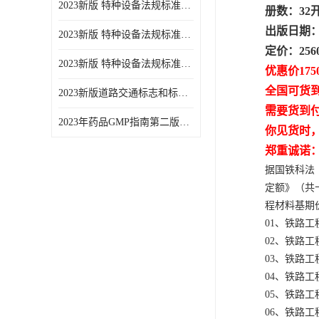
2023新版 特种设备法规标准手册 机电类标准游乐设施卷
册数：32开
出版日期：2
2023新版 特种设备法规标准手册 安全技术规范卷共三本
定价：256
2023新版 特种设备法规标准手册 机电类标准电梯卷 共两本
优惠价175
全国可货
2023新版道路交通标志和标线手册
需要货到
2023年药品GMP指南第二版全6册
你见货时
郑重诚诺
据国铁科法〔
定额》（共
程材料基期
01、铁路工
02、铁路工
03、铁路工
04、铁路工
05、铁路工
06、铁路工