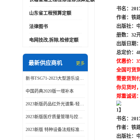
书名：20
山东省工程预算定额
作者：铁
出版社：
法律图书
册数：32
电网技改,拆除,检修定额
出版日期：2
总定价：4
优惠价：3
最新供应商机
更多
全国可货
新书TSG71-2023大型游乐设施安全技术规程
需要货到
你见货时
中国药典2020版一增补本
郑重诚诺
2023新版药品红外光谱集-轻工业出版社
1】
2023新版医疗质量管理与控制指标汇编5.0版
书名：20
作者：铁
2023新版 特种设备法规标准手册 机电类标准客运索道卷
出版社：