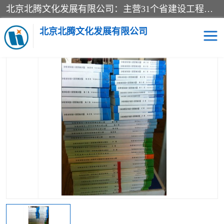
北京北腾文化发展有限公司：主营31个省建设工程预算书,工程预算软件,工程计价依据,工程造价定额,工程量清单计价定额,建设工程量消耗量定额,各行业工程预算定额,铁路定额,电力定额,矿山定额,*,黄金定额,钢铁企业检修定额,中石化安装检修定额,煤矿图书,医院书籍等.诚信的经营，在发展的同时公司不忘不断总结不断优化为客户的服务，和一如既往的热情赢得了新老客户的极高评价及青睐。
当前位置：
首页
>
供应商机
>
甘肃省建设工程预算定额
> 2013版甘
肃省安装工程预算定额和地区基价全套22册
北京北腾文化发展有限公司
医院图书
预算定额
电力图书
煤矿图书
标准图书
铁路建设工程预算定额
电力行业工程预算定额
石油化工安装预算定额
新石油化工检修定额
石油化工概算定额数据
石油建设安装工程预算定
长输管道工程检修维修预