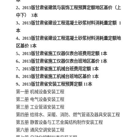
本
陕西建设工程消耗量定额
新疆建设工程预算定额
2、2013版甘肃省建筑与装饰工程预算定额地区基价（上
中下） 3本
贵州水利水电定额
铁路概预算定额
3、2013版甘肃省建设工程混凝土砂浆材料消耗量定额 1
本
青海省建筑工程消耗量定
西藏建筑工程计价定额
4、2013版甘肃省建设工程混凝土砂浆材料消耗量定额地
额
区基价 1本
20kv及以下配电网工程定
地质灾害治理工程质量检
5、2013版甘肃省施工仪器仪表台班费用定额 1本
额
验评定标准
广西建筑安装工程预算定
内河沿海港口疏浚定额
6、2013版甘肃省施工仪器仪表台班地区基价 1本
7、2013版甘肃省施工机械台班费用定额 1本
额
*考军校教材
黑龙江建设工程计价定额
8、2013版甘肃省施工机械台班地区基价 1本
9、2013版甘肃省安装工程预算定额 11本
依据
海南省建设工程预算定额
浙江省建设工程预算定额
第一册 机械设备安装工程
第二册 电气设备安装工程
电力工程预算概算定额
重庆市建设工程计价定额
第三册 工业管道安装工程
第四册 给排水、采暖、消防、燃气管道及器具安装工程
江苏省建设工程计价定额
深圳市建设工程消耗量定
第五册 静置设备与工艺金属结构制作安装工程
第六册 通风空调安装工程
额
四川省清单定额
河南省建设工程预算定额