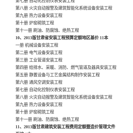
第七册 自动化控制仪表安装工程
第八册 火灾自动报警及建筑智能化系统设备安装工程
云南省建设工程预算定额
2020民法典
第九册 热力设备安装工程
第十册 炉窑砌筑工程
陕西省水利工程概预算定
宁夏建设工程计价定额
第十一册 刷油、防腐蚀、绝热工程
10、2013版甘肃省安装工程预算定额地区基价 11本
额
冶金工业建设工程概算定
河北省建设工程消耗量定
一册 机械设备安装工程
第二册 电气设备安装工程
额
额
天津建设工程预算定额
20kv及以下配电网工程预
第三册 工业管道安装工程
第四册 给排水、采暖、消防、燃气管道及器具安装工程
算定额
广东省水利水电概预算定
全国消耗量工程定额
第五册 静置设备与工艺金属结构制作安装工程
第六册 通风空调安装工程
额
四川省清单计价定额
北京市建设工程消耗量定
第七册 自动化控制仪表安装工程
第八册 火灾自动报警及建筑智能化系统设备安装工程
额
第九册 热力设备安装工程
第十册 炉窑砌筑工程
第十一册 刷油、防腐蚀、绝热工程
11、2013版甘肃建筑安装工程费用定额暨造价管理文件