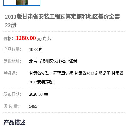
算定额
山东省工程预算定额
法律图书
2013版甘肃省安装工程预算定额和地区基价全套
电网技改,拆除,检修定额
炼油化工计价依据定额
22册
信息通信建设工程预算定
火力发电机组检修定额
3280.00
价格：
元/套 起
额
湖北建设工程消耗量定额
湖南建设工程预算定额
产品数量：
10.00套
煤炭建设工程预算定额
钢铁检修工程预算定额
发货地址：
北京市通州区宋庄镇小堡村
关键词：
甘肃省安装工程预算定额,甘肃省2013定额说明,甘肃省
黄金矿山工程预算定额
冶金工业矿山建设工程预
2013安装定额
算定额2
冶金工业建设工程预算定
人防工程预算定额
发布日期：
2026-08-08
额
电子工程概预算定额
有色工程预算定额
阅 读 量：
5495
内河航运工程概预算定额
沿海港口工程预算定额
产品描述