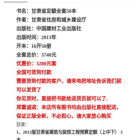
疏浚工程预算定额
吉林建筑工程预算定额
书名：甘肃省定额全套50本
吉林建设工程计价定额
辽宁省建筑工程预算定额
作者：甘肃省住房和城乡建设厅
出版社：中国建材工业出版社
福建建设工程预算定额
贵州省工程预算定额
出版时间：2013年
开本：16开50册
辽宁省工程计价定额
上海建设预算工程定额
全套总价：3740元
优惠价：3280元套
江西省建筑工程预算定额
安徽省建设工程预算定额
全国可货到付款
锅炉及压力容器规范国际
广东省建设工程预算定额
需要货到付款的客户、请来电把地址告诉我们就
可以发货了
性规范ASME
湖北省建设工程预算定额
年考军校教材资料
你见货时，直接把书款给送货员就可以了.
郑重诚诺：本店所有图书均由出版社直接配送，
甘肃省建设工程预算定额
山西省建设工程预算定额
保证正版全新，不必担心，请大家放心购买
目录：
内蒙古建设工程预算定额
公路工程预算定额
1、2013版甘肃省建筑与装饰工程预算定额（上中下） 3