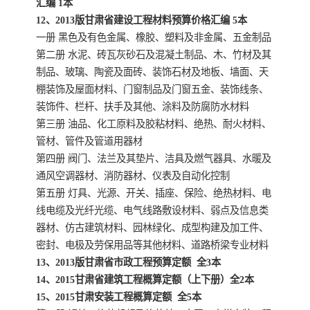
汇编 1本
12、2013版甘肃省建设工程材料预算价格汇编 5本
一册 黑色及有色金属、橡胶、塑料及非金属、五金制品
第二册 水泥、砖瓦灰砂石及混凝土制品、木、竹材及其
制品、玻璃、陶瓷及面砖、装饰石材及地板、墙面、天
棚装饰及屋面材料、门窗制品及门窗五金、装饰线条、
装饰件、栏杆、扶手及其他、涂料及防腐防水材料
第三册 油品、化工原料及胶粘材料、绝热、耐火材料、
管材、管件及管道用器材
第四册 阀门、法兰及其垫片、洁具及燃气器具、水暖及
通风空调器材、消防器材、仪表及自动化控制
第五册 灯具、光源、开关、插座、保险、绝热材料、电
线电缆及光纤光缆、电气线路敷设材料、弱点及信息类
器材、仿古建筑材料、园林绿化、成型构建及加工件、
密封、电极及劳保用品等其他材料、道路桥梁专业材料
13、2013版甘肃省市政工程预算定额 全3本
14、2015甘肃省建筑工程概算定额（上下册）全2本
15、2015甘肃安装工程概算定额 全5本