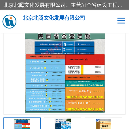
北京北腾文化发展有限公司：主营31个省建设工程预算书,工程预算软件,工程计价依据,工程造价定额,工程量清单计价定额,建设工程量消耗量定额,各行业工程预算定额,铁路定额,电力定额,矿山定额,*,黄金定额,钢铁企业检修定额,中石化安装检修定额,煤矿图书,医院书籍等.诚信的经营，在发展的同时公司不忘不断总结不断优化为客户的服务，和一如既往的热情赢得了新老客户的极高评价及青睐。
当前位置：
首页
>
供应商机
>
陕西建设工程消耗量定额
> 陕西省
2001年房屋修缮工程预算定额价目表土建分册
北京北腾文化发展有限公司
医院图书
预算定额
电力图书
煤矿图书
标准图书
铁路建设工程预算定额
电力行业工程预算定额
石油化工安装预算定额
新石油化工检修定额
石油化工概算定额数据
石油建设安装工程预算定
长输管道工程检修维修预