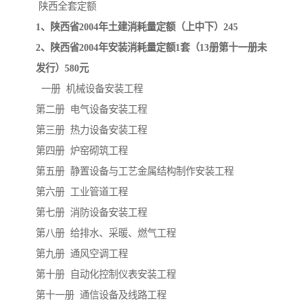
陕西建设工程消耗量定额
新疆建设工程预算定额
陕西全套定额
1、陕西省2004年土建消耗量定额（上中下）245
贵州水利水电定额
铁路概预算定额
2、陕西省2004年安装消耗量定额1套（13册第十一册未
发行）580元
青海省建筑工程消耗量定
西藏建筑工程计价定额
一册 机械设备安装工程
额
20kv及以下配电网工程定
地质灾害治理工程质量检
第二册 电气设备安装工程
第三册 热力设备安装工程
额
验评定标准
广西建筑安装工程预算定
内河沿海港口疏浚定额
第四册 炉窑砌筑工程
额
*考军校教材
黑龙江建设工程计价定额
第五册 静置设备与工艺金属结构制作安装工程
第六册 工业管道工程
依据
海南省建设工程预算定额
浙江省建设工程预算定额
第七册 消防设备安装工程
第八册 给排水、采暖、燃气工程
电力工程预算概算定额
重庆市建设工程计价定额
第九册 通风空调工程
江苏省建设工程计价定额
深圳市建设工程消耗量定
第十册 自动化控制仪表安装工程
第十一册 通信设备及线路工程
额
四川省清单定额
河南省建设工程预算定额