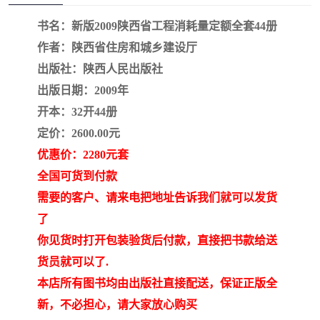
疏浚工程预算定额
吉林建筑工程预算定额
书名：新版2009陕西省工程消耗量定额全套44册
吉林建设工程计价定额
辽宁省建筑工程预算定额
作者：陕西省住房和城乡建设厅
出版社：陕西人民出版社
福建建设工程预算定额
贵州省工程预算定额
出版日期：2009年
开本：32开44册
辽宁省工程计价定额
上海建设预算工程定额
定价：2600.00元
江西省建筑工程预算定额
安徽省建设工程预算定额
优惠价：2280元套
全国可货到付款
锅炉及压力容器规范国际
广东省建设工程预算定额
需要的客户、请来电把地址告诉我们就可以发货
性规范ASME
湖北省建设工程预算定额
年考军校教材资料
了
你见货时打开包装验货后付款，直接把书款给送
甘肃省建设工程预算定额
山西省建设工程预算定额
货员就可以了.
本店所有图书均由出版社直接配送，保证正版全
内蒙古建设工程预算定额
公路工程预算定额
新，不必担心，请大家放心购买