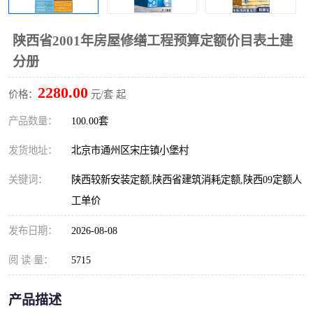
算定额
山东省工程预算定额
法律图书
陕西省2001年房屋修缮工程预算定额价目表土建
电网技改,拆除,检修定额
炼油化工计价依据定额
分册
信息通信建设工程预算定
火力发电机组检修定额
2280.00
价格：
元/套 起
额
湖北建设工程消耗量定额
湖南建设工程预算定额
产品数量：
100.00套
煤炭建设工程预算定额
钢铁检修工程预算定额
发货地址：
北京市通州区宋庄镇小堡村
关键词：
陕西较新安装定额,陕西省建筑消耗定额,陕西09定额人
黄金矿山工程预算定额
冶金工业矿山建设工程预
工单价
算定额2
冶金工业建设工程预算定
人防工程预算定额
发布日期：
2026-08-08
额
电子工程概预算定额
有色工程预算定额
阅 读 量：
5715
内河航运工程概预算定额
沿海港口工程预算定额
产品描述