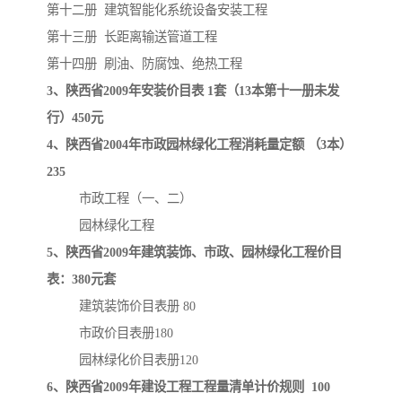
第十二册 建筑智能化系统设备安装工程
第十三册 长距离输送管道工程
云南省建设工程预算定额
2020民法典
第十四册 刷油、防腐蚀、绝热工程
陕西省水利工程概预算定
宁夏建设工程计价定额
3、陕西省2009年安装价目表 1套（13本第十一册未发
行）450元
额
冶金工业建设工程概算定
河北省建设工程消耗量定
4、陕西省2004年市政园林绿化工程消耗量定额 （3本）
235
额
额
天津建设工程预算定额
20kv及以下配电网工程预
市政工程（一、二）
算定额
广东省水利水电概预算定
全国消耗量工程定额
园林绿化工程
5、陕西省2009年建筑装饰、市政、园林绿化工程价目
额
四川省清单计价定额
北京市建设工程消耗量定
表：380元套
额
建筑装饰价目表册 80
市政价目表册180
园林绿化价目表册120
6、陕西省2009年建设工程工程量清单计价规则 100