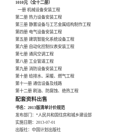
1010元（全十二册）
一册 机械设备安装工程
云南省建设工程预算定额
2020民法典
第二册 热力设备安装工程
第三册 静置设备与工艺金属结构制作工程
陕西省水利工程概预算定
宁夏建设工程计价定额
第四册 电气设备安装工程
第五册 建筑智能化系统设备工程
额
冶金工业建设工程概算定
河北省建设工程消耗量定
第六册 自动化控制仪表安装工程
第七册 通风空调工程
额
额
天津建设工程预算定额
20kv及以下配电网工程预
第八册 工业管道工程
第九册 消防设备安装工程
算定额
广东省水利水电概预算定
全国消耗量工程定额
第十册 给排水、采暖、燃气工程
第十一册 通信设备及线路
额
四川省清单计价定额
北京市建设工程消耗量定
第十二册 刷油、防腐蚀、绝热工程
配套资料出售
额
书名：2013版清单计价规范
发布部门：*人民共和国住房和城乡建设部
实施日期：2013-07-01
出版社：中国计划出版社