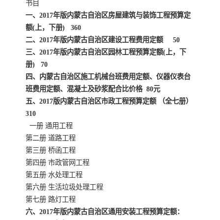
陕西建设工程消耗量定额
新疆建设工程预算定额
书目
一、2017年版内蒙古自治区房屋建筑与装饰工程预算定
贵州水利水电定额
铁路概预算定额
额(上，下册) 360
二、2017年版内蒙古自治区建设工程费用定额 50
青海省建筑工程消耗量定
西藏建筑工程计价定额
三、2017年版内蒙古自治区园林工程预算定额(上，下
册) 70
额
20kv及以下配电网工程定
地质灾害治理工程质量检
四、内蒙古自治区施工机械台班费用定额、仪器仪表台
班费用定额、混凝土及砂浆配合比价格 80元
额
验评定标准
广西建筑安装工程预算定
内河沿海港口疏浚定额
五、2017版内蒙古自治区市政工程预算定额 （全七册）
310
额
*考军校教材
黑龙江建设工程计价定额
一册 通用工程
第二册 道路工程
依据
海南省建设工程预算定额
浙江省建设工程预算定额
第三册 桥函工程
第四册 市政管网工程
电力工程预算概算定额
重庆市建设工程计价定额
第五册 水处理工程
第六册 生活垃圾处理工程
江苏省建设工程计价定额
深圳市建设工程消耗量定
第七册 路灯工程
六、2017年版内蒙古自治区通用安装工程预算定额：
额
四川省清单定额
河南省建设工程预算定额