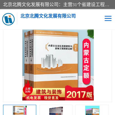
北京北腾文化发展有限公司：主营31个省建设工程预算书,工程预算软件,工程计价依据,工程造价定额,工程量清单计价定额,建设工程量消耗量定额,各行业工程预算定额,铁路定额,电力定额,矿山定额,*,黄金定额,钢铁企业检修定额,中石化安装检修定额,煤矿图书,医院书籍等.诚信的经营，在发展的同时公司不忘不断总结不断优化为客户的服务，和一如既往的热情赢得了新老客户的极高评价及青睐。
当前位置：
首页
>
供应商机
>
内蒙古建设工程预算定额
> 新定额-内
蒙古自治区施工机械台班费用定额2017版
北京北腾文化发展有限公司
医院图书
预算定额
电力图书
煤矿图书
标准图书
铁路建设工程预算定额
电力行业工程预算定额
石油化工安装预算定额
新石油化工检修定额
石油化工概算定额数据
石油建设安装工程预算定
长输管道工程检修维修预