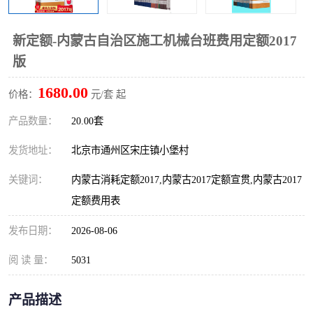
算定额
山东省工程预算定额
法律图书
新定额-内蒙古自治区施工机械台班费用定额2017
电网技改,拆除,检修定额
炼油化工计价依据定额
版
信息通信建设工程预算定
火力发电机组检修定额
1680.00
价格：
元/套 起
额
湖北建设工程消耗量定额
湖南建设工程预算定额
产品数量：
20.00套
煤炭建设工程预算定额
钢铁检修工程预算定额
发货地址：
北京市通州区宋庄镇小堡村
关键词：
内蒙古消耗定额2017,内蒙古2017定额宣贯,内蒙古2017
黄金矿山工程预算定额
冶金工业矿山建设工程预
定额费用表
算定额2
冶金工业建设工程预算定
人防工程预算定额
发布日期：
2026-08-06
额
电子工程概预算定额
有色工程预算定额
阅 读 量：
5031
内河航运工程概预算定额
沿海港口工程预算定额
产品描述