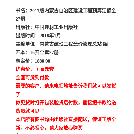
疏浚工程预算定额
吉林建筑工程预算定额
书名：2017版内蒙古自治区建设工程预算定额全
吉林建设工程计价定额
辽宁省建筑工程预算定额
27册
出版社：中国建材工业出版社
福建建设工程预算定额
贵州省工程预算定额
出版时间：2018年1月
主编单位：内蒙古建设工程造价管理总站 编
辽宁省工程计价定额
上海建设预算工程定额
开本：16开全套27册
总定价：1880.00
江西省建筑工程预算定额
安徽省建设工程预算定额
优惠价：1680元套
锅炉及压力容器规范国际
广东省建设工程预算定额
全国可货到付款
需要的客户、请来电把地址告诉我们就可以发货
性规范ASME
湖北省建设工程预算定额
年考军校教材资料
了
你见货时打开包装验货后付款，直接把书款给送
甘肃省建设工程预算定额
山西省建设工程预算定额
货员就可以了.
本店所有图书均由出版社直接配送，保证正版全
内蒙古建设工程预算定额
公路工程预算定额
新，不必担心，请大家放心购买