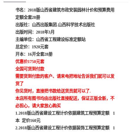
疏浚工程预算定额
吉林建筑工程预算定额
书名：2018版山西省建筑市政安装园林计价和预算费用
定额全套28册
吉林建设工程计价定额
辽宁省建筑工程预算定额
出版社：山西出版集团.山西科学技术出版社
福建建设工程预算定额
贵州省工程预算定额
出版时间：2018年3月
主编单位：山西省工程建设标准定额站
辽宁省工程计价定额
上海建设预算工程定额
总定价：1920元套
开本：16开全套28册
江西省建筑工程预算定额
安徽省建设工程预算定额
优惠价1750元套
全国可货到付款
锅炉及压力容器规范国际
广东省建设工程预算定额
需要货到付款的客户、请来电把地址告诉我们就可以发
货了
性规范ASME
湖北省建设工程预算定额
年考军校教材资料
你见货时，直接把书款给送货员就可以了.
本店所有图书均由出版社直接配送，保证正版全新，不
甘肃省建设工程预算定额
山西省建设工程预算定额
必担心，请大家放心购买
1.2018版山西省建设工程计价依据建筑工程预算定额 1
内蒙古建设工程预算定额
公路工程预算定额
本 定价160元
2.2018版山西省建设工程计价依据装饰工程预算定额 1