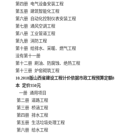
第四册 电气设备安装工程
第五册 建筑智能化工程
云南省建设工程预算定额
2020民法典
第六册 自动化控制仪表安装工程
第七册 通风空调工程
陕西省水利工程概预算定
宁夏建设工程计价定额
第八册 工业管道工程
第九册 消防工程
额
冶金工业建设工程概算定
河北省建设工程消耗量定
第十册 给排水、采暖、燃气工程
没有第十一册
额
额
天津建设工程预算定额
20kv及以下配电网工程预
第十二册 刷油、防腐蚀、绝热工程
第十三册 炉窑砌筑工程
算定额
广东省水利水电概预算定
全国消耗量工程定额
10.2018版山西省建设工程计价依据市政工程预算定额8
本 定价350元
额
四川省清单计价定额
北京市建设工程消耗量定
一册 通用项目
第二册 道路工程
额
第三册 桥涵工程
第四册 排水工程
第五册 生活垃圾处理工程
第六册 给水工程