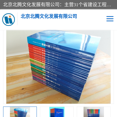
北京北腾文化发展有限公司：主营31个省建设工程预算书,工程预算软件,工程计价依据,工程造价定额,工程量清单计价定额,建设工程量消耗量定额,各行业工程预算定额,铁路定额,电力定额,矿山定额,*,黄金定额,钢铁企业检修定额,中石化安装检修定额,煤矿图书,医院书籍等.诚信的经营，在发展的同时公司不忘不断总结不断优化为客户的服务，和一如既往的热情赢得了新老客户的极高评价及青睐。
当前位置：
首页
>
供应商机
>
山西省建设工程预算定额
> 2018版山
西省建筑装饰市政安装园林预算费用定额全套28册
北京北腾文化发展有限公司
医院图书
预算定额
电力图书
煤矿图书
标准图书
铁路建设工程预算定额
电力行业工程预算定额
石油化工安装预算定额
新石油化工检修定额
石油化工概算定额数据
石油建设安装工程预算定
长输管道工程检修维修预