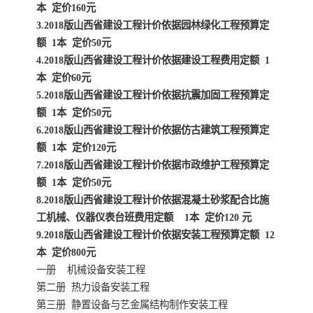
陕西建设工程消耗量定额
新疆建设工程预算定额
本 定价160元
3.2018版山西省建设工程计价依据园林绿化工程预算定
贵州水利水电定额
铁路概预算定额
额 1本 定价50元
4.2018版山西省建设工程计价依据建设工程费用定额 1
青海省建筑工程消耗量定
西藏建筑工程计价定额
本 定价60元
5.2018版山西省建设工程计价依据抗震加固工程预算定
额
20kv及以下配电网工程定
地质灾害治理工程质量检
额 1本 定价50元
6.2018版山西省建设工程计价依据仿古建筑工程预算定
额
验评定标准
广西建筑安装工程预算定
内河沿海港口疏浚定额
额 1本 定价120元
7.2018版山西省建设工程计价依据市政维护工程预算定
额
*考军校教材
黑龙江建设工程计价定额
额 1本 定价50元
8.2018版山西省建设工程计价依据混凝土砂浆配合比施
依据
海南省建设工程预算定额
浙江省建设工程预算定额
工机械、仪器仪表台班费用定额 1本 定价120 元
9.2018版山西省建设工程计价依据安装工程预算定额 12
电力工程预算概算定额
重庆市建设工程计价定额
本 定价800元
一册 机械设备安装工程
江苏省建设工程计价定额
深圳市建设工程消耗量定
第二册 热力设备安装工程
第三册 静置设备与艺金属结构制作安装工程
额
四川省清单定额
河南省建设工程预算定额