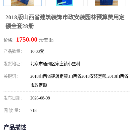
算定额
山东省工程预算定额
法律图书
2018版山西省建筑装饰市政安装园林预算费用定
电网技改,拆除,检修定额
炼油化工计价依据定额
额全套28册
信息通信建设工程预算定
火力发电机组检修定额
1750.00
价格：
元/套 起
额
湖北建设工程消耗量定额
湖南建设工程预算定额
产品数量：
10.00套
煤炭建设工程预算定额
钢铁检修工程预算定额
发货地址：
北京市通州区宋庄镇小堡村
关键词：
2018山西省建筑定额,山西省2018安装定额,2018山西省
黄金矿山工程预算定额
冶金工业矿山建设工程预
市政定额
算定额2
冶金工业建设工程预算定
人防工程预算定额
发布日期：
2026-08-08
额
电子工程概预算定额
有色工程预算定额
阅 读 量：
718
内河航运工程概预算定额
沿海港口工程预算定额
产品描述