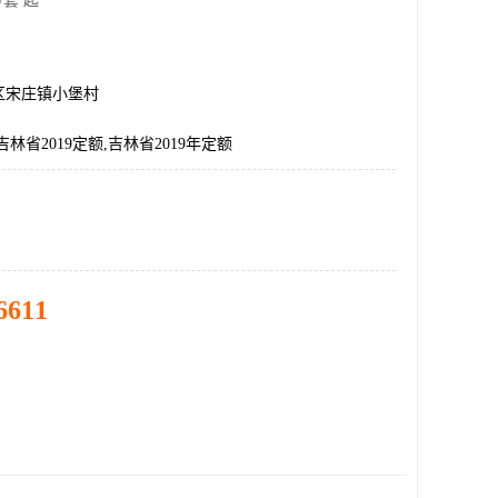
/套 起
区宋庄镇小堡村
林省2019定额,吉林省2019年定额
6611