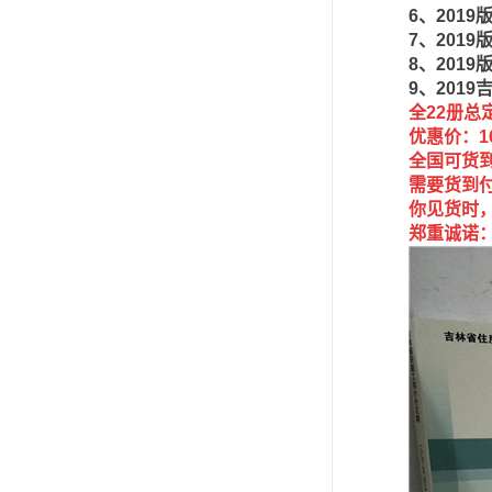
6、201
7、201
8、2019
9、201
全22册总定
优惠价：1
全国可货
需要货到
你见货时
郑重诚诺