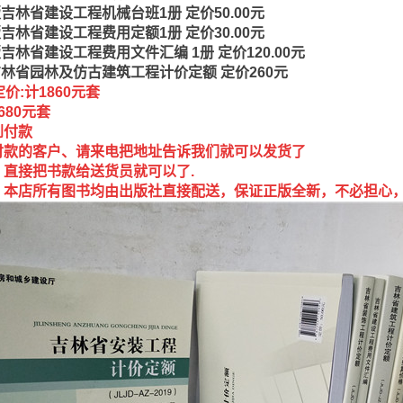
9版吉林省建设工程机械台班1册 定价50.00元
9版吉林省建设工程费用定额1册 定价30.00元
版吉林省建设工程费用文件汇编 1册 定价120.00元
9吉林省园林及仿古建筑工程计价定额 定价260元
价:计1860元套
680元套
到付款
付款的客户、请来电把地址告诉我们就可以发货了
，直接把书款给送货员就可以了.
：本店所有图书均由出版社直接配送，保证正版全新，不必担心