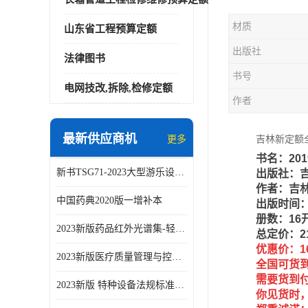
材质
山东省工程预算定额
出版社
法律图书
书号
电网技改,拆除,检修定额
作者
最新供应商机
更多
吉林新定额全
书名：20
新书TSG71-2023大型游乐设施安全技术规程
出版社：
作者：吉
中国药典2020版一增补本
出版时间：
册数：16
2023新版药品红外光谱集-轻工业出版社
总定价：2
优惠价：1
2023新版医疗质量管理与控制指标汇编5.0版
全国可货
需要货到
2023新版 特种设备法规标准手册 机电类标准客运索道卷
你见货时