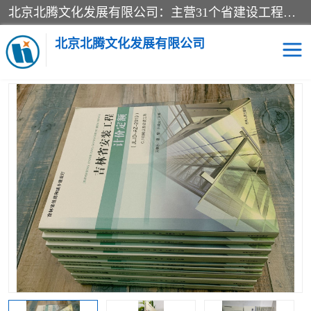
北京北腾文化发展有限公司：主营31个省建设工程预算书,工程预算软件,工程计价依据,工程造价定额,工程量清单计价定额,建设工程量消耗量定额,各行业工程预算定额,铁路定额,电力定额,矿山定额,*,黄金定额,钢铁企业检修定额,中石化安装检修定额,煤矿图书,医院书籍等.诚信的经营，在发展的同时公司不忘不断总结不断优化为客户的服务，和一如既往的热情赢得了新老客户的极高评价及青睐。
当前位置：
首页
>
供应商机
>
吉林建设工程计价定额
> 2019版吉林
安装工程计价定额 新版吉林安装工程预算定额 2019吉林安装工程造
北京北腾文化发展有限公司
价定额
医院图书
预算定额
电力图书
煤矿图书
标准图书
铁路建设工程预算定额
电力行业工程预算定额
石油化工安装预算定额
新石油化工检修定额
石油化工概算定额数据
石油建设安装工程预算定
长输管道工程检修维修预