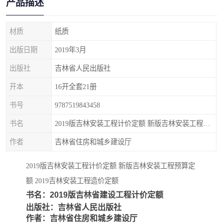
产品描述
疏浚工程预算定额
吉林建筑工程预算定额
吉林建设工程计价定额
辽宁省建筑工程预算定额
材质
纸质
出版日期
2019年3月
福建建设工程预算定额
贵州省工程预算定额
出版社
吉林省人民出版社
辽宁省工程计价定额
上海建设预算工程定额
开本
16开全套21册
江西省建筑工程预算定额
安徽省建设工程预算定额
书号
9787519843458
书名
2019版吉林安装工程计价定额 新版吉林安装工程预算定额 2019吉林安装工程造价定额
锅炉及压力容器规范国际
广东省建设工程预算定额
作者
吉林省住房和城乡建设厅
性规范ASME
湖北省建设工程预算定额
年考军校教材资料
2019版吉林安装工程计价定额 新版吉林安装工程预算定
甘肃省建设工程预算定额
山西省建设工程预算定额
额 2019吉林安装工程造价定额
书名：2019版吉林省建设工程计价定额
内蒙古建设工程预算定额
公路工程预算定额
出版社：吉林省人民出版社
作者：吉林省住房和城乡建设厅