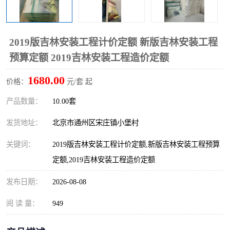
算定额
山东省工程预算定额
法律图书
电网技改,拆除,检修定额
炼油化工计价依据定额
2019版吉林安装工程计价定额 新版吉林安装工程
预算定额 2019吉林安装工程造价定额
信息通信建设工程预算定
火力发电机组检修定额
1680.00
价格：
元/套 起
额
湖北建设工程消耗量定额
湖南建设工程预算定额
产品数量：
10.00套
煤炭建设工程预算定额
钢铁检修工程预算定额
发货地址：
北京市通州区宋庄镇小堡村
黄金矿山工程预算定额
冶金工业矿山建设工程预
关键词：
2019版吉林安装工程计价定额,新版吉林安装工程预算
定额,2019吉林安装工程造价定额
算定额2
冶金工业建设工程预算定
人防工程预算定额
发布日期：
2026-08-08
额
电子工程概预算定额
有色工程预算定额
阅 读 量：
949
内河航运工程概预算定额
沿海港口工程预算定额