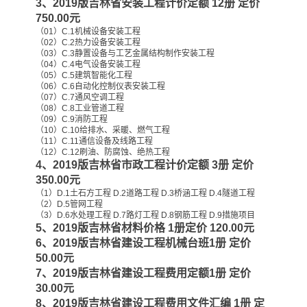
3、2019版吉林省安装工程计价定额 12册 定价
750.00元
云南省建设工程预算定额
2020民法典
（01）C.1机械设备安装工程
（02）C.2热力设备安装工程
（03）C.3静置设备与工艺金属结构制作安装工程
陕西省水利工程概预算定
宁夏建设工程计价定额
（04）C.4电气设备安装工程
（05）C.5建筑智能化工程
（06）C.6自动化控制仪表安装工程
额
（07）C.7通风空调工程
冶金工业建设工程概算定
河北省建设工程消耗量定
（08）C.8工业管道工程
（09）C.9消防工程
（10）C.10给排水、采暖、燃气工程
额
额
天津建设工程预算定额
20kv及以下配电网工程预
（11）C.11通信设备及线路工程
（12）C.12刷油、防腐蚀、绝热工程
4、2019版吉林省市政工程计价定额 3册 定价
算定额
广东省水利水电概预算定
全国消耗量工程定额
350.00元
（1）D.1土石方工程 D.2道路工程 D.3桥涵工程 D.4隧道工程
额
四川省清单计价定额
北京市建设工程消耗量定
（2）D.5管网工程
（3）D.6水处理工程 D.7路灯工程 D.8钢筋工程 D.9措施项目
5、2019版吉林省材料价格 1册定价 120.00元
额
6、2019版吉林省建设工程机械台班1册 定价
50.00元
7、2019版吉林省建设工程费用定额1册 定价
30.00元
8、2019版吉林省建设工程费用文件汇编 1册 定