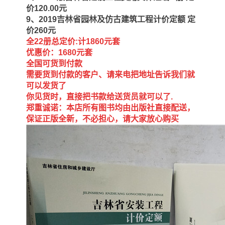
价120.00元
9、2019吉林省园林及仿古建筑工程计价定额 定
价260元
全22册总定价:计1860元套
优惠价：1680元套
全国可货到付款
需要货到付款的客户、请来电把地址告诉我们就
可以发货了
你见货时，直接把书款给送货员就可以了.
郑重诚诺：本店所有图书均由出版社直接配送，
保证正版全新，不必担心，请大家放心购买