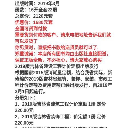
陕西建设工程消耗量定额
新疆建设工程预算定额
出版时间：2019年3月
册数：16开全套22册
贵州水利水电定额
铁路概预算定额
总定价：2120元套
优惠价：1680元套
全国可货到付款
青海省建筑工程消耗量定
西藏建筑工程计价定额
需要货到付款的客户、请来电把地址告诉我们就
可以发货了
额
20kv及以下配电网工程定
地质灾害治理工程质量检
你见货时，直接把书款给送货员就可以了.
郑重诚诺：本店所有图书均由出版社直接配送，
额
验评定标准
广西建筑安装工程预算定
内河沿海港口疏浚定额
保证正版全新，不必担心，请大家放心购买
2019版吉林省建设工程计价定额出版发行
额
*考军校教材
黑龙江建设工程计价定额
根据国家2015版消耗量定额，结合我省实际，新
修编的2019版吉林省建筑、装饰、安装、市政工
依据
海南省建设工程预算定额
浙江省建设工程预算定额
程计价定额及费用定额已经出版发行，自2019年
3月1日起施行。
分册如下：
电力工程预算概算定额
重庆市建设工程计价定额
1、2019版吉林省建筑工程计价定额 1册 定价
220.00元
江苏省建设工程计价定额
深圳市建设工程消耗量定
2、2019版吉林省装饰工程计价定额 1册 定价
220.00元
额
四川省清单定额
河南省建设工程预算定额