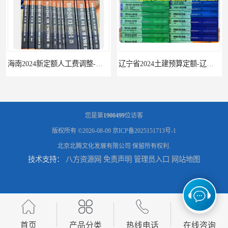
辽宁省2024土建预算定额-辽宁安装预算定额-辽宁通风空调安装定额
海南2024新定额人工费调整-海南2024版安装定额-海南2024房屋建筑定额-海南定额
您是第
1900499
位访客
版权所有 ©2026-08-09
京ICP备2025151713号-1
北京北腾文化发展有限公司
保留所有权利.
技术支持：
八方资源网
免责声明
管理员入口
网站地图
首页
产品分类
热线电话
在线咨询