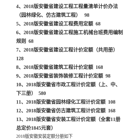
4、2018版安徽省建设工程工程量清单计价办法
云南省建设工程预算定额
2020民法典
（园林绿化、仿古建筑工程） 98
5、2018版安徽省建设工程费用定额 68
陕西省水利工程概预算定
宁夏建设工程计价定额
6、2018版安徽省建设工程施工机械台班费用编制
规则 68
额
冶金工业建设工程概算定
河北省建设工程消耗量定
7、2018版安徽省建设工程计价定额（共用册）
128
额
额
天津建设工程预算定额
20kv及以下配电网工程预
8、2018版安徽省建筑工程计价定额 168
算定额
广东省水利水电概预算定
全国消耗量工程定额
9、2018版安徽省装饰装修工程计价定额 98
10、2018版安徽省市政工程计价定额（上、中、
额
四川省清单计价定额
北京市建设工程消耗量定
下三册） 580
11、2018版安徽省园林绿化工程计价定额 108
额
12、2018版安徽省仿古建筑工程计价定额 168
13、2018版安徽省安装工程计价定额（全套11册
总定价1845元套）
2018版安徽安装定额分册如下