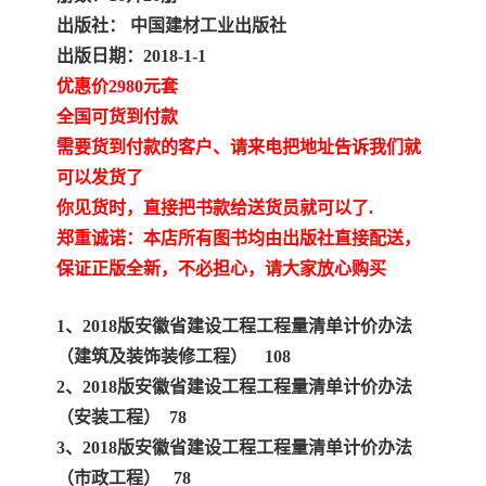
陕西建设工程消耗量定额
新疆建设工程预算定额
出版社： 中国建材工业出版社
出版日期：2018-1-1
贵州水利水电定额
铁路概预算定额
优惠价2980元套
青海省建筑工程消耗量定
西藏建筑工程计价定额
全国可货到付款
需要货到付款的客户、请来电把地址告诉我们就
额
20kv及以下配电网工程定
地质灾害治理工程质量检
可以发货了
你见货时，直接把书款给送货员就可以了.
额
验评定标准
广西建筑安装工程预算定
内河沿海港口疏浚定额
郑重诚诺：本店所有图书均由出版社直接配送，
保证正版全新，不必担心，请大家放心购买
额
*考军校教材
黑龙江建设工程计价定额
依据
海南省建设工程预算定额
浙江省建设工程预算定额
1、2018版安徽省建设工程工程量清单计价办法
（建筑及装饰装修工程） 108
电力工程预算概算定额
重庆市建设工程计价定额
2、2018版安徽省建设工程工程量清单计价办法
（安装工程） 78
江苏省建设工程计价定额
深圳市建设工程消耗量定
3、2018版安徽省建设工程工程量清单计价办法
（市政工程） 78
额
四川省清单定额
河南省建设工程预算定额