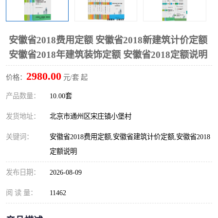
算定额
山东省工程预算定额
法律图书
电网技改,拆除,检修定额
炼油化工计价依据定额
安徽省2018费用定额 安徽省2018新建筑计价定额
安徽省2018年建筑装饰定额 安徽省2018定额说明
信息通信建设工程预算定
火力发电机组检修定额
2980.00
价格：
元/套 起
额
湖北建设工程消耗量定额
湖南建设工程预算定额
产品数量：
10.00套
煤炭建设工程预算定额
钢铁检修工程预算定额
发货地址：
北京市通州区宋庄镇小堡村
黄金矿山工程预算定额
冶金工业矿山建设工程预
关键词：
安徽省2018费用定额,安徽省建筑计价定额,安徽省2018
定额说明
算定额2
冶金工业建设工程预算定
人防工程预算定额
发布日期：
2026-08-09
额
电子工程概预算定额
有色工程预算定额
阅 读 量：
11462
内河航运工程概预算定额
沿海港口工程预算定额