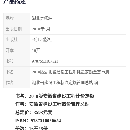
产品描述
疏浚工程预算定额
吉林建筑工程预算定额
吉林建设工程计价定额
辽宁省建筑工程预算定额
品牌
湖北定额站
出版日期
2018年5月
福建建设工程预算定额
贵州省工程预算定额
出版社
长江出版社
辽宁省工程计价定额
上海建设预算工程定额
开本
16开
江西省建筑工程预算定额
安徽省建设工程预算定额
书号
9787553107523
书名
2018版湖北省建设工程消耗量定额全套29册
锅炉及压力容器规范国际
广东省建设工程预算定额
作者
湖北省建设工程标准定额管理总站 编
性规范ASME
湖北省建设工程预算定额
年考军校教材资料
书名：2018版安徽省建设工程计价定额
甘肃省建设工程预算定额
山西省建设工程预算定额
作者：安徽省建设工程造价管理总站
总定价：3593元套
内蒙古建设工程预算定额
公路工程预算定额
ISBN：9787516020654
册数：16开26册