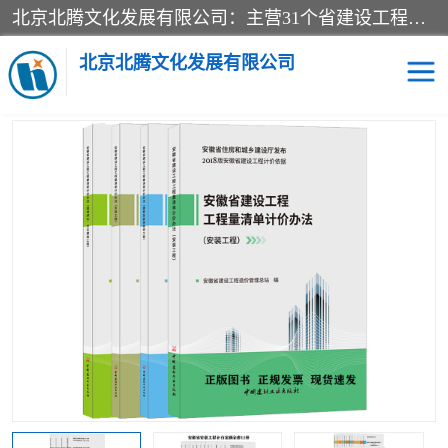
北京北腾文化发展有限公司：主营31个省建设工程预算书,工程预算软件,工程计价依据,工程造价定额,工程量清单计价定额,建设工程量消耗量定额,各行业工程预算定额,铁路定额,电力定额,矿山定额,*,黄金定额,钢铁企业检修定额,中石化安装检修定额,煤矿图书,医院书籍等.诚信的经营，在发展的同时公司不忘不断总结不断优化为客户的服务，和一如既往的热情赢得了新老客户的极高评价及青睐。
当前位置：
首页
>
供应商机
>
安徽省建设工程预算定额
> 安徽省
2018费用定额 安徽省2018新建筑计价定额 安徽省2018年建筑装饰定
北京北腾文化发展有限公司
额 安徽省2018定额说明
医院图书
预算定额
电力图书
煤矿图书
标准图书
铁路建设工程预算定额
电力行业工程预算定额
石油化工安装预算定额
新石油化工检修定额
石油化工概算定额数据
石油建设安装工程预算定
长输管道工程检修维修预