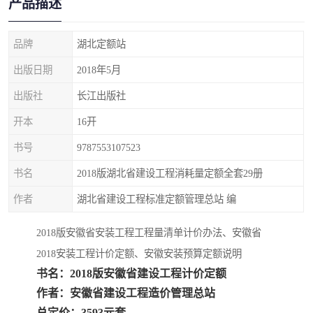
产品描述
疏浚工程预算定额
吉林建筑工程预算定额
吉林建设工程计价定额
辽宁省建筑工程预算定额
品牌
湖北定额站
出版日期
2018年5月
福建建设工程预算定额
贵州省工程预算定额
出版社
长江出版社
辽宁省工程计价定额
上海建设预算工程定额
开本
16开
江西省建筑工程预算定额
安徽省建设工程预算定额
书号
9787553107523
书名
2018版湖北省建设工程消耗量定额全套29册
锅炉及压力容器规范国际
广东省建设工程预算定额
作者
湖北省建设工程标准定额管理总站 编
性规范ASME
湖北省建设工程预算定额
年考军校教材资料
2018版安徽省安装工程工程量清单计价办法、安徽省
甘肃省建设工程预算定额
山西省建设工程预算定额
2018安装工程计价定额、安徽安装预算定额说明
书名：2018版安徽省建设工程计价定额
内蒙古建设工程预算定额
公路工程预算定额
作者：安徽省建设工程造价管理总站
总定价：3593元套