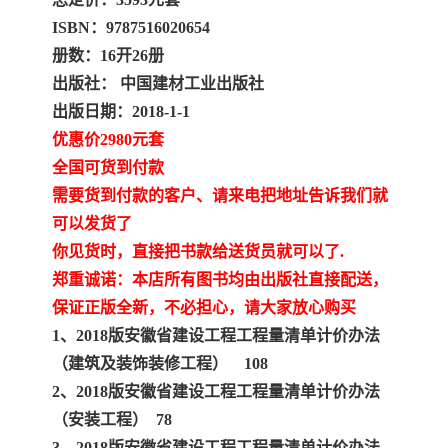
陕西建设工程消耗量定额
新疆建设工程预算定额
ISBN：9787516020654
贵州水利水电定额
铁路概预算定额
册数：16开26册
出版社： 中国建材工业出版社
青海省建筑工程消耗量定
西藏建筑工程计价定额
出版日期：2018-1-1
优惠价2980元套
额
20kv及以下配电网工程定
地质灾害治理工程质量检
全国可货到付款
需要货到付款的客户、请来电把地址告诉我们就
额
验评定标准
广西建筑安装工程预算定
内河沿海港口疏浚定额
可以发货了
额
*考军校教材
黑龙江建设工程计价定额
你见货时，直接把书款给送货员就可以了.
郑重诚诺：本店所有图书均由出版社直接配送，
依据
海南省建设工程预算定额
浙江省建设工程预算定额
保证正版全新，不必担心，请大家放心购买
1、2018版安徽省建设工程工程量清单计价办法
电力工程预算概算定额
重庆市建设工程计价定额
（建筑及装饰装修工程） 108
2、2018版安徽省建设工程工程量清单计价办法
江苏省建设工程计价定额
深圳市建设工程消耗量定
（安装工程） 78
额
四川省清单定额
河南省建设工程预算定额
3、2018版安徽省建设工程工程量清单计价办法