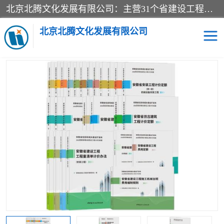
北京北腾文化发展有限公司：主营31个省建设工程预算书,工程预算软件,工程计价依据,工程造价定额,工程量清单计价定额,建设工程量消耗量定额,各行业工程预算定额,铁路定额,电力定额,矿山定额,*,黄金定额,钢铁企业检修定额,中石化安装检修定额,煤矿图书,医院书籍等.诚信的经营，在发展的同时公司不忘不断总结不断优化为客户的服务，和一如既往的热情赢得了新老客户的极高评价及青睐。
当前位置：
首页
>
供应商机
>
安徽省建设工程预算定额
> 2018版安
徽省安装工程工程量清单计价办法、安徽省2018安装工程计价定额、
北京北腾文化发展有限公司
安徽安装预算定额说明
医院图书
预算定额
电力图书
煤矿图书
标准图书
铁路建设工程预算定额
电力行业工程预算定额
石油化工安装预算定额
新石油化工检修定额
石油化工概算定额数据
石油建设安装工程预算定
长输管道工程检修维修预