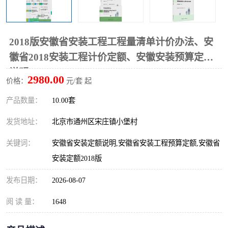
算定额
山东省工程预算定额
法律图书
电网技改,拆除,检修定额
炼油化工计价依据定额
2018版安徽省安装工程工程量清单计价办法、安
徽省2018安装工程计价定额、安徽安装预算定额
信息通信建设工程预算定
火力发电机组检修定额
说明
2980.00
价格：
元/套 起
额
湖北建设工程消耗量定额
湖南建设工程预算定额
产品数量：
10.00套
煤炭建设工程预算定额
钢铁检修工程预算定额
发货地址：
北京市通州区宋庄镇小堡村
黄金矿山工程预算定额
冶金工业矿山建设工程预
关键词：
安徽省安装定额说明,安徽省安装工程预算定额,安徽省
安装定额2018版
算定额2
冶金工业建设工程预算定
人防工程预算定额
发布日期：
2026-08-07
额
电子工程概预算定额
有色工程预算定额
阅 读 量：
1648
内河航运工程概预算定额
沿海港口工程预算定额