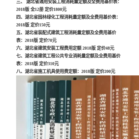
三、 湖北省通用安装工程消耗量定额及全费用基价表：
2018版 全12册 定价1800元
云南省建设工程预算定额
2020民法典
四、湖北省园林绿化工程消耗量定额及全费用基价表：
2018版 定价150元
陕西省水利工程概预算定
宁夏建设工程计价定额
五、湖北省装配式建筑工程消耗量定额及全费用基价
表：2018版 定价70元
额
冶金工业建设工程概算定
河北省建设工程消耗量定
六、湖北省建筑安装工程费用定额 2018版 定价48元
七、湖北省建筑工程公共专业消耗量定额及全费用基价
额
额
天津建设工程预算定额
20kv及以下配电网工程预
表：2018版 定价310元
八、湖北省施工机具使用费定额：2018版 定价200元
算定额
广东省水利水电概预算定
全国消耗量工程定额
额
四川省清单计价定额
北京市建设工程消耗量定
额