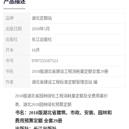
产品描述
疏浚工程预算定额
吉林建筑工程预算定额
吉林建设工程计价定额
辽宁省建筑工程预算定额
品牌
湖北定额站
出版日期
2018年5月
福建建设工程预算定额
贵州省工程预算定额
出版社
长江出版社
辽宁省工程计价定额
上海建设预算工程定额
开本
16开
江西省建筑工程预算定额
安徽省建设工程预算定额
书号
9787553107523
书名
2018版湖北省建设工程消耗量定额全套29册
锅炉及压力容器规范国际
广东省建设工程预算定额
作者
湖北省建设工程标准定额管理总站 编
性规范ASME
湖北省建设工程预算定额
年考军校教材资料
2018版湖北省园林绿化工程消耗量定额及全费用基价
甘肃省建设工程预算定额
山西省建设工程预算定额
表、湖北2018园林绿化预算定额
书名：2018版湖北省建筑、市政、安装、园林和
内蒙古建设工程预算定额
公路工程预算定额
费用预算定额 全套29册
出版社：长江出版社