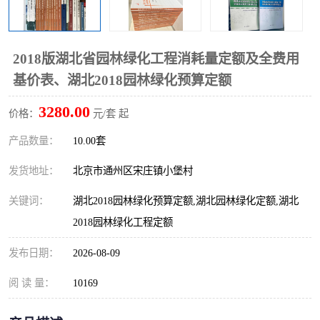
算定额
山东省工程预算定额
法律图书
电网技改,拆除,检修定额
炼油化工计价依据定额
2018版湖北省园林绿化工程消耗量定额及全费用
基价表、湖北2018园林绿化预算定额
信息通信建设工程预算定
火力发电机组检修定额
3280.00
价格：
元/套 起
额
湖北建设工程消耗量定额
湖南建设工程预算定额
产品数量：
10.00套
煤炭建设工程预算定额
钢铁检修工程预算定额
发货地址：
北京市通州区宋庄镇小堡村
黄金矿山工程预算定额
冶金工业矿山建设工程预
关键词：
湖北2018园林绿化预算定额,湖北园林绿化定额,湖北
2018园林绿化工程定额
算定额2
冶金工业建设工程预算定
人防工程预算定额
发布日期：
2026-08-09
额
电子工程概预算定额
有色工程预算定额
阅 读 量：
10169
内河航运工程概预算定额
沿海港口工程预算定额