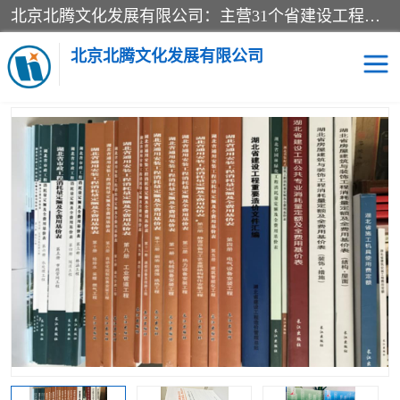
北京北腾文化发展有限公司：主营31个省建设工程预算书,工程预算软件,工程计价依据,工程造价定额,工程量清单计价定额,建设工程量消耗量定额,各行业工程预算定额,铁路定额,电力定额,矿山定额,*,黄金定额,钢铁企业检修定额,中石化安装检修定额,煤矿图书,医院书籍等.诚信的经营，在发展的同时公司不忘不断总结不断优化为客户的服务，和一如既往的热情赢得了新老客户的极高评价及青睐。
当前位置：
首页
>
供应商机
>
湖北省建设工程预算定额
> 2018版湖
北省园林绿化工程消耗量定额及全费用基价表、湖北2018园林绿化预
北京北腾文化发展有限公司
算定额
医院图书
预算定额
电力图书
煤矿图书
标准图书
铁路建设工程预算定额
电力行业工程预算定额
石油化工安装预算定额
新石油化工检修定额
石油化工概算定额数据
石油建设安装工程预算定
长输管道工程检修维修预