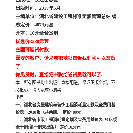
陕西建设工程消耗量定额
新疆建设工程预算定额
出版时间：2018年5月
贵州水利水电定额
铁路概预算定额
主编单位：湖北省建设工程标准定额管理总站 编
总定价：4078元套
青海省建筑工程消耗量定
西藏建筑工程计价定额
开本：16开全套29册
优惠价3280元套
额
20kv及以下配电网工程定
地质灾害治理工程质量检
全国可验货付款
需要的客户、请来电把地址告诉我们就可以发货
额
验评定标准
广西建筑安装工程预算定
内河沿海港口疏浚定额
了
额
*考军校教材
黑龙江建设工程计价定额
你见货时，直接把书款给送货员就可以了.
本店所有图书均由出版社直接配送，保证正版全新，不
依据
海南省建设工程预算定额
浙江省建设工程预算定额
必担心，请大家放心购买
书目
电力工程预算概算定额
重庆市建设工程计价定额
一、湖北省房屋建筑与装饰工程消耗量定额及全费用基
价表：2018版（共两册） 定价480元
江苏省建设工程计价定额
深圳市建设工程消耗量定
二、湖北省市政工程消耗量定额及全费用基价表-2018版
全十册(第一册未出版） 定价1020元
额
四川省清单定额
河南省建设工程预算定额