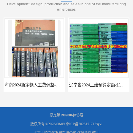
Development, design, production and sales in one of the manufacturing
enterprises
辽宁省2024土建预算定额-辽宁安装预算定额-辽宁通风空调安装定额
海南2024新定额人工费调整-海南2024版安装定额-海南2024房屋建筑定额-海南定额
您是第
1902806
位访客
版权所有 ©2026-08-09
京ICP备2025151713号-1
北京北腾文化发展有限公司
保留所有权利.