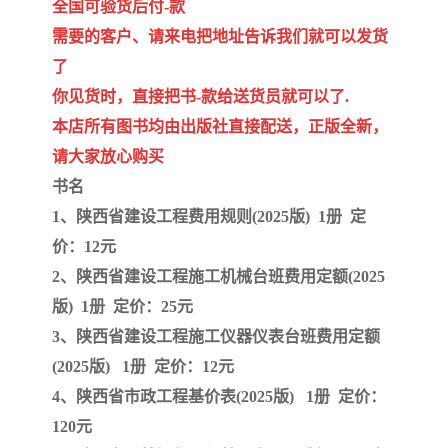
陕西建设工程消耗量定额
新疆建设工程预算定额
全国可验货后付-款
需要的客户、请来电把地址告诉我们就可以发货
贵州水利水电定额
铁路概预算定额
了
你见货时，直接把书-款给送货员就可以了.
青海省建筑工程消耗量定
西藏建筑工程计价定额
本店所有图书均由出版社直接配送，正版全新，
额
20kv及以下配电网工程定
地质灾害治理工程质量检
请大家放心购买
书名
额
验评定标准
广西建筑安装工程预算定
内河沿海港口疏浚定额
1、陕西省建设工程费用规则(2025版) 1册 定
价：12元
额
*考军校教材
黑龙江建设工程计价定额
2、陕西省建设工程施工机械台班费用定额(2025
依据
海南省建设工程预算定额
浙江省建设工程预算定额
版) 1册 定价：25元
3、陕西省建设工程施工仪器仪表台班费用定额
电力工程预算概算定额
重庆市建设工程计价定额
(2025版) 1册 定价：12元
江苏省建设工程计价定额
深圳市建设工程消耗量定
4、陕西省市政工程基价表(2025版) 1册 定价：
120元
额
四川省清单定额
河南省建设工程预算定额