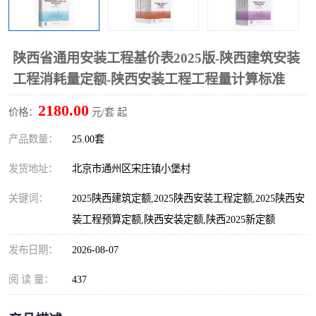
算定额
山东省工程预算定额
法律图书
电网技改,拆除,检修定额
炼油化工计价依据定额
陕西省通用安装工程基价表2025版-陕西建筑安装
工程消耗量定额-陕西安装工程工程量计算标准
信息通信建设工程预算定
火力发电机组检修定额
2180.00
价格：
元/套 起
额
湖北建设工程消耗量定额
湖南建设工程预算定额
产品数量：
25.00套
煤炭建设工程预算定额
钢铁检修工程预算定额
发货地址：
北京市通州区宋庄镇小堡村
黄金矿山工程预算定额
冶金工业矿山建设工程预
关键词：
2025陕西建筑定额,2025陕西安装工程定额,2025陕西安
装工程预算定额,陕西安装定额,陕西2025新定额
算定额2
冶金工业建设工程预算定
人防工程预算定额
发布日期：
2026-08-07
额
电子工程概预算定额
有色工程预算定额
阅 读 量：
437
内河航运工程概预算定额
沿海港口工程预算定额