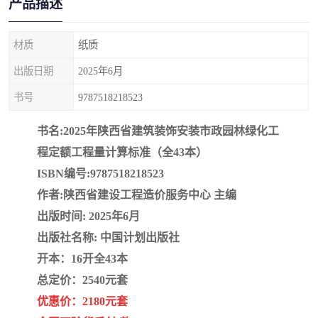
产品描述
疏浚工程预算定额
吉林建筑工程预算定额
吉林建设工程计价定额
辽宁省建筑工程预算定额
材质
纸质
出版日期
2025年6月
福建建设工程预算定额
贵州省工程预算定额
书号
9787518218523
辽宁省工程计价定额
上海建设预算工程定额
书名:2025年陕西省建筑装饰安装市政园林绿化工
江西省建筑工程预算定额
安徽省建设工程预算定额
程定额工程量计算标准（全43本）
ISBN编号:9787518218523
锅炉及压力容器规范国际
广东省建设工程预算定额
作者:陕西省建设工程造价服务中心 主编
性规范ASME
出版时间: 2025年6月
湖北省建设工程预算定额
年考军校教材资料
出版社名称: 中国计划出版社
甘肃省建设工程预算定额
山西省建设工程预算定额
开本：16开全43本
总定价：2540元套
内蒙古建设工程预算定额
公路工程预算定额
优惠价：2180元套