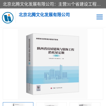
北京北腾文化发展有限公司：主营31个省建设工程预算书,工程预算软件,工程计价依据,工程造价定额,工程量清单计价定额,建设工程量消耗量定额,各行业工程预算定额,铁路定额,电力定额,矿山定额,*,黄金定额,钢铁企业检修定额,中石化安装检修定额,煤矿图书,医院书籍等.诚信的经营，在发展的同时公司不忘不断总结不断优化为客户的服务，和一如既往的热情赢得了新老客户的极高评价及青睐。
当前位置：
首页
>
供应商机
>
陕西建设工程消耗量定额
> 陕西省通
用安装工程基价表2025版-陕西建筑安装工程消耗量定额-陕西安装工
北京北腾文化发展有限公司
程工程量计算标准
医院图书
预算定额
电力图书
煤矿图书
标准图书
铁路建设工程预算定额
电力行业工程预算定额
石油化工安装预算定额
新石油化工检修定额
石油化工概算定额数据
石油建设安装工程预算定
长输管道工程检修维修预